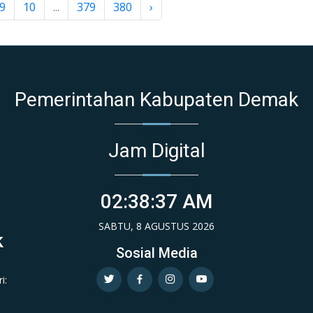
9
10
...
379
380
›
Pemerintahan Kabupaten Demak
Jam Digital
02:38:38 AM
SABTU, 8 AGUSTUS 2026
k
Sosial Media
i: