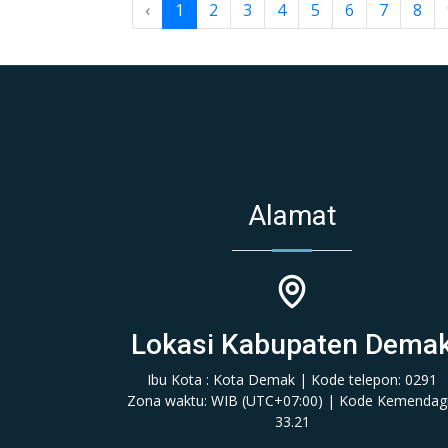
‹
1
2
3
4
5
6
7
8
Alamat
Lokasi Kabupaten Dema
Ibu Kota : Kota Demak | Kode telepon: 0291
Zona waktu: WIB (‎UTC+07:00‎)‎ | Kode Kemendagr
33.21