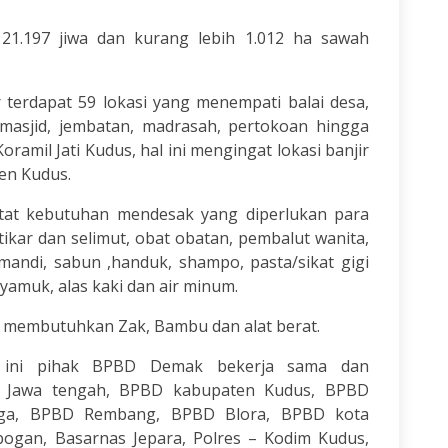
21.197 jiwa dan kurang lebih 1.012 ha sawah
terdapat 59 lokasi yang menempati balai desa,
asjid, jembatan, madrasah, pertokoan hingga
ramil Jati Kudus, hal ini mengingat lokasi banjir
en Kudus.
tat kebutuhan mendesak yang diperlukan para
tikar dan selimut, obat obatan, pembalut wanita,
mandi, sabun ,handuk, shampo, pasta/sikat gigi
nyamuk, alas kaki dan air minum.
 membutuhkan Zak, Bambu dan alat berat.
r ini pihak BPBD Demak bekerja sama dan
i Jawa tengah, BPBD kabupaten Kudus, BPBD
tiga, BPBD Rembang, BPBD Blora, BPBD kota
gan, Basarnas Jepara, Polres – Kodim Kudus,