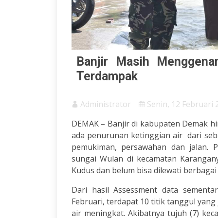
Banjir Masih Menggena
Terdampak
Administrator
Senin, 12 Februari 
DEMAK – Banjir di kabupaten Demak hin
ada penurunan ketinggian air dari s
pemukiman, persawahan dan jalan. Pa
sungai Wulan di kecamatan Karangany
Kudus dan belum bisa dilewati berbagai
Dari hasil Assessment data sementa
Februari, terdapat 10 titik tanggul yang
air meningkat. Akibatnya tujuh (7) k