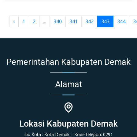
‹
1
2
...
340
341
342
343
344
3
Pemerintahan Kabupaten Demak
Alamat
Lokasi Kabupaten Demak
Ibu Kota : Kota Demak | Kode telepon: 0291