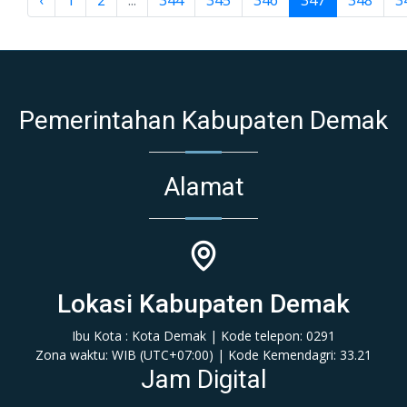
‹
1
2
...
344
345
346
347
348
3
Pemerintahan Kabupaten Demak
Alamat
Lokasi Kabupaten Demak
Ibu Kota : Kota Demak | Kode telepon: 0291
Zona waktu: WIB (‎UTC+07:00‎)‎ | Kode Kemendagri: 33.21
Jam Digital