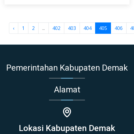
‹
1
2
...
402
403
404
405
406
4
Pemerintahan Kabupaten Demak
Alamat
Lokasi Kabupaten Demak