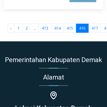
‹
1
2
...
413
414
415
416
417
4
Pemerintahan Kabupaten Demak
Alamat