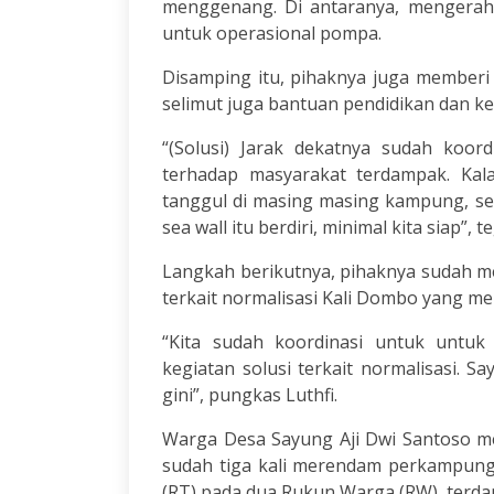
menggenang. Di antaranya, mengerah
untuk operasional pompa.
Disamping itu, pihaknya juga memberi 
selimut juga bantuan pendidikan dan k
“(Solusi) Jarak dekatnya sudah koord
terhadap masyarakat terdampak. Kala
tanggul di masing masing kampung, s
sea wall itu berdiri, minimal kita siap”, t
Langkah berikutnya, pihaknya sudah 
terkait normalisasi Kali Dombo yang me
“Kita sudah koordinasi untuk untu
kegiatan solusi terkait normalisasi. Sa
gini”, pungkas Luthfi.
Warga Desa Sayung Aji Dwi Santoso me
sudah tiga kali merendam perkampung
(RT) pada dua Rukun Warga (RW), terd