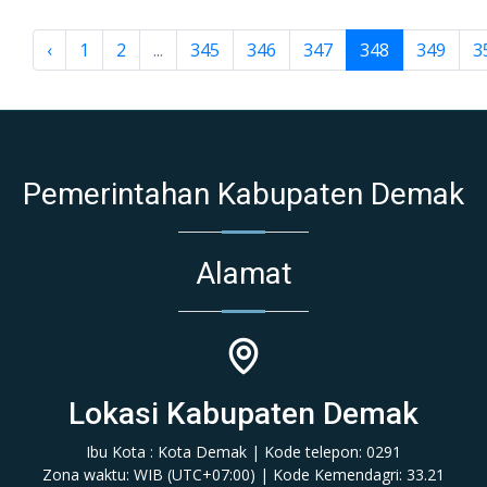
‹
1
2
...
345
346
347
348
349
3
Pemerintahan Kabupaten Demak
Alamat
Lokasi Kabupaten Demak
Ibu Kota : Kota Demak | Kode telepon: 0291
Zona waktu: WIB (‎UTC+07:00‎)‎ | Kode Kemendagri: 33.21