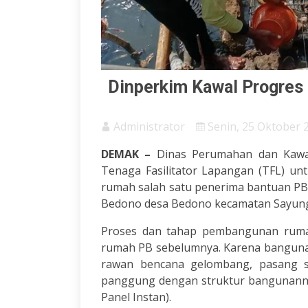
Dinperkim Kawal Progres
Administrator
Senin, 25 Oktober 
DEMAK
–
Dinas Perumahan dan Kawa
Tenaga Fasilitator Lapangan (TFL) u
rumah salah satu penerima bantuan PB
Bedono desa Bedono kecamatan Sayung
Proses dan tahap pembangunan rumah
rumah PB sebelumnya. Karena bangunan
rawan bencana gelombang, pasang su
panggung dengan struktur bangunann
Panel Instan).